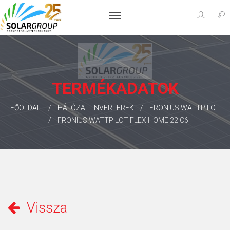
TERMÉKADATOK
FŐOLDAL
HÁLÓZATI INVERTEREK
FRONIUS WATTPILOT
FRONIUS WATTPILOT FLEX HOME 22 C6
Vissza