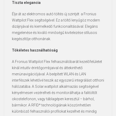
Tiszta elegancia
Élje át az elektromos autó töltés új szintjét a Fronius
Wattpilot Flex segítségével. Ez a töltő lenyűgöz modern
dizájnjával és kiemelkedő funkcionalitásával. Elegáns
megjelenése és kiváló minőségű kivitelezése stílusos
kiegészítője otthonának.
Tökéletes használhatóság
A Fronius Wattpilot Flex felhasználóbarát kezelőfelületet
kínál intuitív érintőgombjaival és áttekinthető
menünavigációjával. A beépített WLAN és LAN
interfészek lehetővé teszik az egyszerű integrálást otthoni
hálózatába. A Solar.wattpilot alkalmazás segítségével
kényelmesen vezérelheti és monitorálhatja a falitöltőt
okostelefonon, vagy táblagépen keresztül – bárhol,
bármikor. A RFID* technológiának köszönhetően
különböző felhasználói profilokat kezelhet és mindig