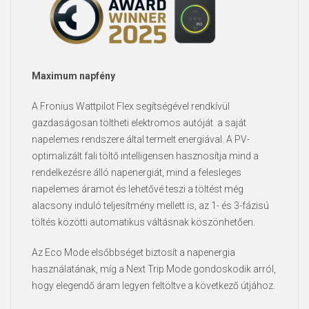
Maximum napfény
A Fronius Wattpilot Flex segítségével rendkívül
gazdaságosan töltheti elektromos autóját a saját
napelemes rendszere által termelt energiával. A PV-
optimalizált fali töltő intelligensen hasznosítja mind a
rendelkezésre álló napenergiát, mind a felesleges
napelemes áramot és lehetővé teszi a töltést még
alacsony induló teljesítmény mellett is, az 1- és 3-fázisú
töltés közötti automatikus váltásnak köszönhetően.
Az Eco Mode elsőbbséget biztosít a napenergia
használatának, míg a Next Trip Mode gondoskodik arról,
hogy elegendő áram legyen feltöltve a következő útjához.