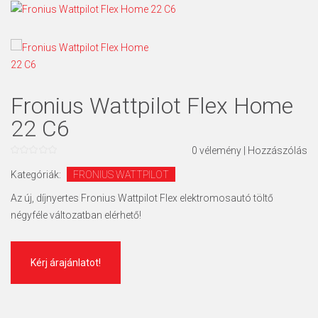
Fronius Wattpilot Flex Home
22 C6
0
vélemény
|
Hozzászólás
0
az
Kategóriák:
FRONIUS WATTPILOT
5
Az új, díjnyertes Fronius Wattpilot Flex elektromosautó töltő
négyféle változatban elérhető!
Kérj árajánlatot!