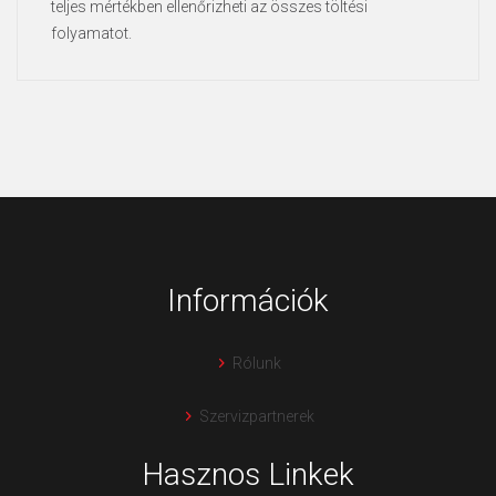
teljes mértékben ellenőrizheti az összes töltési
folyamatot.
Információk
Rólunk
Szervizpartnerek
Hasznos Linkek