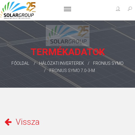
TERMÉKADATOK
FŐOLDAL
HÁLÓZATI INVERTEREK
FRONIUS SYMO
FRONIUS SYMO 7.0-3-M
Vissza