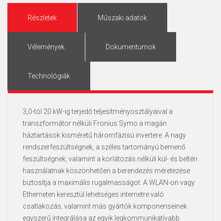
Részletek
Műszaki adatok
Vélemények
Dokumentumok
Technológiák
3,0-tól 20 kW-ig terjedő teljesítményosztályaival a
transzformátor nélküli Fronius Symo a magán
háztartások kisméretű háromfázisú invertere. A nagy
rendszerfeszültségnek, a széles tartományú bemenő
feszültségnek, valamint a korlátozás nélküli kül- és beltéri
használatnak köszönhetően a berendezés méretezése
biztosítja a maximális rugalmasságot. A WLAN-on vagy
Etherneten keresztül lehetséges internetre való
csatlakozás, valamint más gyártók komponenseinek
egyszerű integrálása az egyik legkommunikatívabb