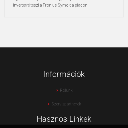
inverterré teszi a Fronius Symo-t a piacon.
Információk
Rólunk
Szervizpartnerek
Hasznos Linkek