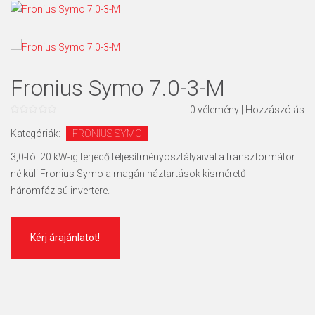
Fronius Symo 7.0-3-M
0
vélemény
|
Hozzászólás
0
az
Kategóriák:
FRONIUS SYMO
5
3,0-tól 20 kW-ig terjedő teljesítményosztályaival a transzformátor
nélküli Fronius Symo a magán háztartások kisméretű
háromfázisú invertere.
Kérj árajánlatot!