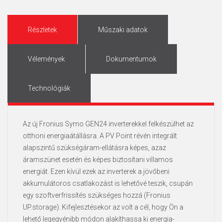
Részletek
Műszaki adatok
Vélemények
Dokumentumok
Technológiák
Az új Fronius Symo GEN24 inverterekkel felkészülhet az
otthoni energiaátállásra. A PV Point révén integrált
alapszintű szükségáram-ellátásra képes, azaz
áramszünet esetén és képes biztosítani villamos
energiát. Ezen kívül ezek az inverterek a jövőbeni
akkumulátoros csatlakozást is lehetővé teszik, csupán
egy szoftverfrissítés szükséges hozzá (Fronius
UP.storage). Kifejlesztésekor az volt a cél, hogy Ön a
lehető legegyénibb módon alakíthassa ki energia-