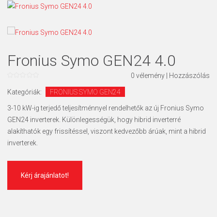
Fronius Symo GEN24 4.0
0
vélemény
|
Hozzászólás
0
az
Kategóriák:
FRONIUS SYMO GEN24
5
3-10 kW-ig terjedő teljesítménnyel rendelhetők az új Fronius Symo
GEN24 inverterek. Különlegességük, hogy hibrid inverterré
alakíthatók egy frissítéssel, viszont kedvezőbb árúak, mint a hibrid
inverterek.
Kérj árajánlatot!