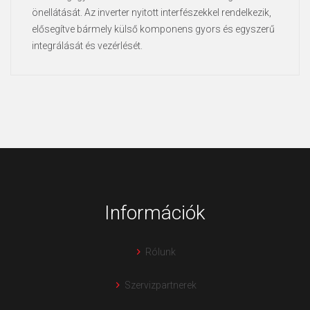
önellátását. Az inverter nyitott interfészekkel rendelkezik,
elősegítve bármely külső komponens gyors és egyszerű
integrálását és vezérlését.
Információk
Rólunk
Szervizpartnerek