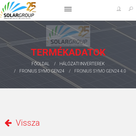
TERMÉKADATOK
FŐOLDAL
HÁLÓZATI INVERTEREK
FRONIUS SYMO GEN24
FRONIUS SYMO GEN24 4.0
Vissza