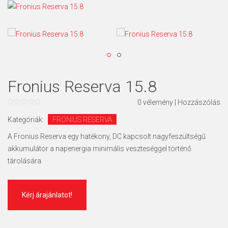
Fronius Reserva 15.8
0
vélemény
|
Hozzászólás
0
az
Kategóriák:
FRONIUS RESERVA
5
A Fronius Reserva egy hatékony, DC kapcsolt nagyfeszültségű
akkumulátor a napenergia minimális veszteséggel történő
tárolására.
Kérj árajánlatot!