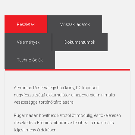
Részletek
Műszaki adatok
Vélemények
Dokumentumok
Technológiák
A Fronius Reserva egy hatékony, DC kapcsolt
nagyfeszültségű akkumulátor a napenergia minimális
veszteséggel történő tárolására.
Rugalmasan bővíthető kettőtől öt modulig, és tökéletesen
illeszkedik a Fronius hibrid invertereihez - a maximális
teljesítmény érdekében.