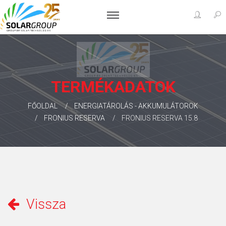
TERMÉKADATOK
FŐOLDAL
ENERGIATÁROLÁS - AKKUMULÁTOROK
FRONIUS RESERVA
FRONIUS RESERVA 15.8
Vissza