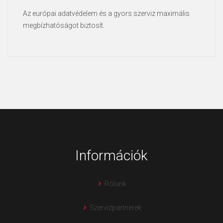
Az európai adatvédelem és a gyors szerviz maximális
megbízhatóságot biztosít.
Információk
Rólunk
Szervizpartnerek