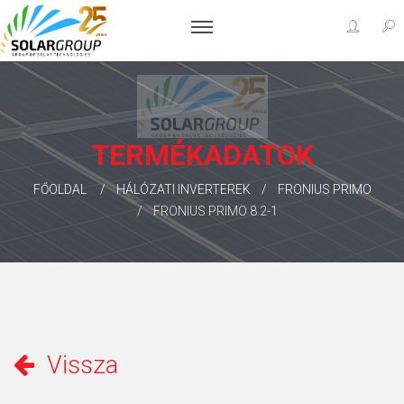
TERMÉKADATOK
FŐOLDAL
HÁLÓZATI INVERTEREK
FRONIUS PRIMO
FRONIUS PRIMO 8.2-1
Vissza