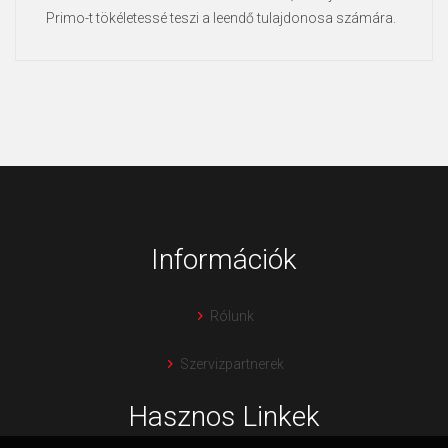
Primo-t tökéletessé teszi a leendő tulajdonosa számára.
Információk
Rólunk
Szervizpartnerek
Hasznos Linkek