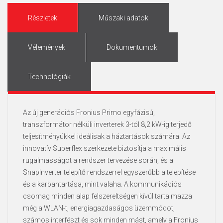
Részletek
Műszaki adatok
Vélemények
Dokumentumok
Technológiák
Az új generációs Fronius Primo egyfázisú,
transzformátor nélküli inverterek 3-tól 8,2 kW-ig terjedő
teljesítményükkel ideálisak a háztartások számára. Az
innovatív Superflex szerkezete biztosítja a maximális
rugalmasságot a rendszer tervezése során, és a
SnapInverter telepítő rendszerrel egyszerűbb a telepítése
és a karbantartása, mint valaha. A kommunikációs
csomag minden alap felszereltségen kívül tartalmazza
még a WLAN-t, energiagazdaságos üzemmódot,
számos interfészt és sok minden mást, amely a Fronius