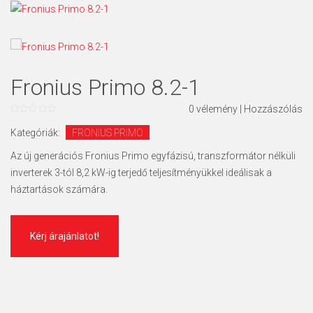
Fronius Primo 8.2-1
0
vélemény
|
Hozzászólás
0
az
Kategóriák:
FRONIUS PRIMO
5
Az új generációs Fronius Primo egyfázisú, transzformátor nélküli
inverterek 3-tól 8,2 kW-ig terjedő teljesítményükkel ideálisak a
háztartások számára.
Kérj árajánlatot!