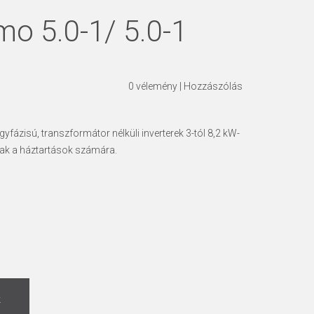
mo 5.0-1/ 5.0-1
0
vélemény
|
Hozzászólás
yfázisú, transzformátor nélküli inverterek 3-tól 8,2 kW-
lisak a háztartások számára.
k