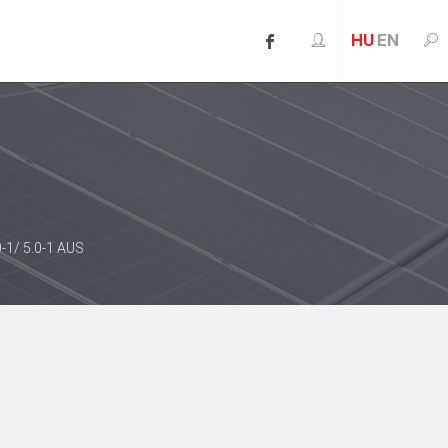
HU
EN
-1/ 5.0-1 AUS