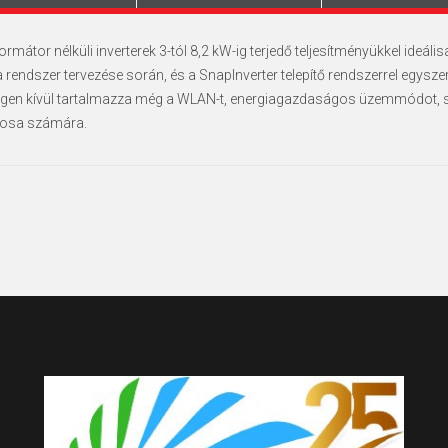
mátor nélküli inverterek 3-tól 8,2 kW-ig terjedő teljesítményükkel ideál
rendszer tervezése során, és a SnapInverter telepítő rendszerrel egyszer
en kívül tartalmazza még a WLAN-t, energiagazdaságos üzemmódot, s
onosa számára.