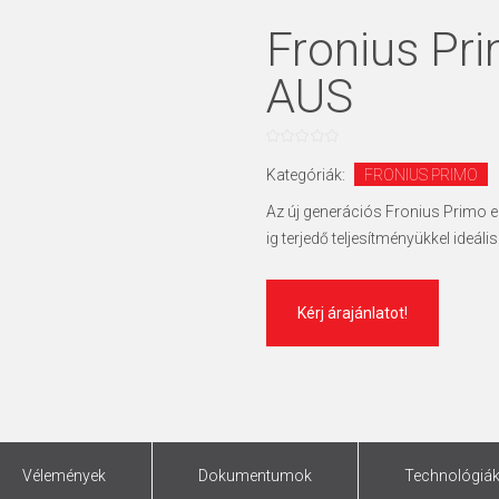
Fronius Pri
AUS
0
az
Kategóriák:
FRONIUS PRIMO
5
Az új generációs Fronius Primo eg
ig terjedő teljesítményükkel ideá
Kérj árajánlatot!
Vélemények
Dokumentumok
Technológiá