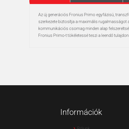
Az új generációs Fronius Primo egyfázisú, transzfor
szerkezete biztosítja a maximális rugalmasságot a 
kommunikációs csomag minden alap felszereltség
Fronius Primo-t tökéletessé teszi a leendő tulajd
Információk
Rólunk