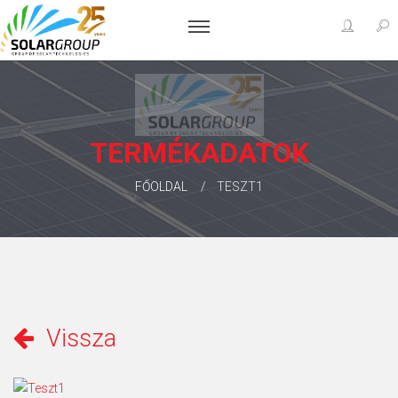
TERMÉKADATOK
FŐOLDAL
TESZT1
Vissza