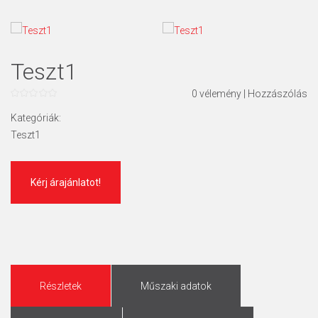
Teszt1
0
vélemény
|
Hozzászólás
0
az
Kategóriák:
5
Teszt1
Kérj árajánlatot!
Részletek
Műszaki adatok